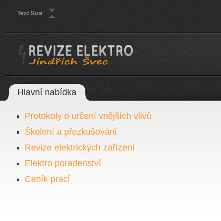
Text Size
Hlavní nabídka
Protokoly o určení vnějších vlivů
Školení a přezkušování
Revize elektrických zařízení
Elektro poradenství
Ceník prací